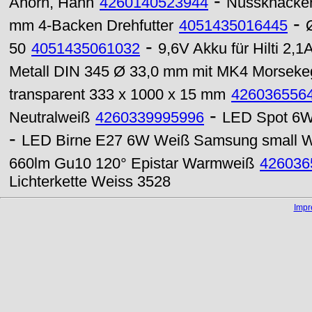
-
Ahorn, Hahn
4260140523944
Nussknacker 
-
mm 4-Backen Drehfutter
4051435016445
-
50
4051435061032
9,6V Akku für Hilti 2,
Metall DIN 345 Ø 33,0 mm mit MK4 Morsekeg
transparent 333 x 1000 x 15 mm
426036556
-
Neutralweiß
4260339995996
LED Spot 6W 
-
LED Birne E27 6W Weiß Samsung small 
660lm Gu10 120° Epistar Warmweiß
426036
Lichterkette Weiss 3528
Imp