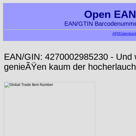
Open EAN
EAN/GTIN Barcodenummer
API/Datenbank
EAN/GIN: 4270002985230 - Und wi
genieÃŸen kaum der hocherlauch