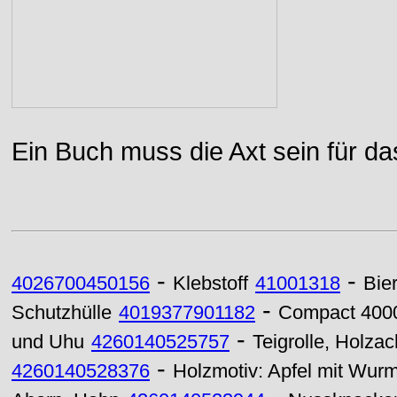
Ein Buch muss die Axt sein für da
-
-
4026700450156
Klebstoff
41001318
Bie
-
Schutzhülle
4019377901182
Compact 400
-
und Uhu
4260140525757
Teigrolle, Holza
-
4260140528376
Holzmotiv: Apfel mit Wur