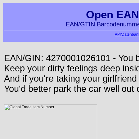
Open EAN
EAN/GTIN Barcodenummer
API/Datenbank
EAN/GIN: 4270001026101 - You bett
Keep your dirty feelings deep insi
And if you're taking your girlfriend
You'd better park the car well out 