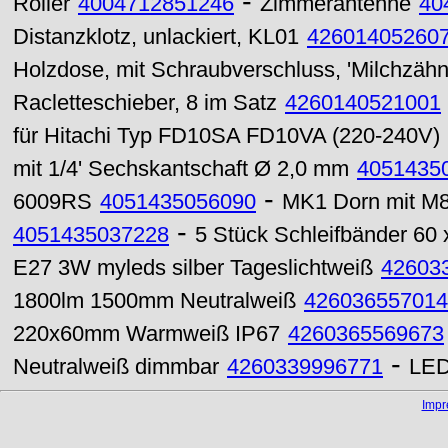
-
Roller
4004712851246
Zimmerantenne
40
Distanzklotz, unlackiert, KL01
42601405260
Holzdose, mit Schraubverschluss, 'Milchzäh
Racletteschieber, 8 im Satz
4260140521001
für Hitachi Typ FD10SA FD10VA (220-240V)
mit 1/4' Sechskantschaft Ø 2,0 mm
4051435
-
6009RS
4051435056090
MK1 Dorn mit M8
-
4051435037228
5 Stück Schleifbänder 60
E27 3W myleds silber Tageslichtweiß
42603
1800lm 1500mm Neutralweiß
426036557014
220x60mm Warmweiß IP67
4260365569673
-
Neutralweiß dimmbar
4260339996771
LED
Imp