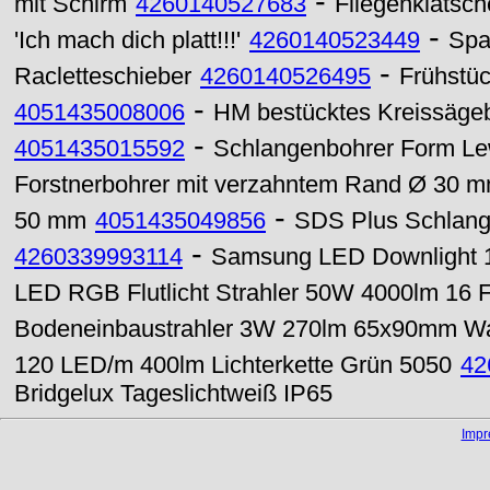
-
mit Schirm
4260140527683
Fliegenklatsch
-
'Ich mach dich platt!!!'
4260140523449
Spa
-
Racletteschieber
4260140526495
Frühstüc
-
4051435008006
HM bestücktes Kreissägeb
-
4051435015592
Schlangenbohrer Form Lew
Forstnerbohrer mit verzahntem Rand Ø 30 
-
50 mm
4051435049856
SDS Plus Schlang
-
4260339993114
Samsung LED Downlight
LED RGB Flutlicht Strahler 50W 4000lm 16 
Bodeneinbaustrahler 3W 270lm 65x90mm W
120 LED/m 400lm Lichterkette Grün 5050
42
Bridgelux Tageslichtweiß IP65
Imp