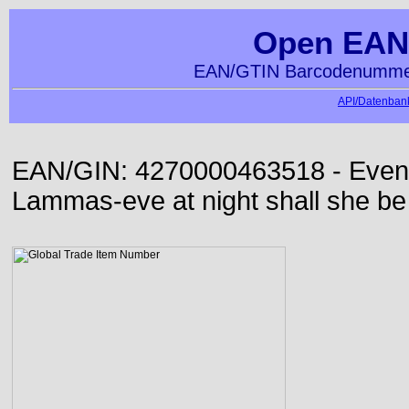
Open EAN
EAN/GTIN Barcodenummer
API/Datenbank
EAN/GIN: 4270000463518 - Even or
Lammas-eve at night shall she be