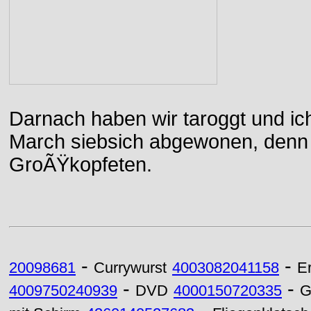
Darnach haben wir taroggt und ic
March siebsich abgewonen, denn d
GroÃŸkopfeten.
-
-
20098681
Currywurst
4003082041158
E
-
-
4009750240939
DVD
4000150720335
G