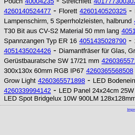
-
Pouch
40004235
Streichfett
40177730030
-
-
4260140524477
Florett
4260140520325
Lampenschirm, 5 Sperrholzleisten, halbrund
T30 Bit aus CV-S2 Material 50 mm lang
405
-
Spannzangen Typ ER 16
4051435028790
-
4051435024426
Diamantfräser für Glas, G
Gerüstbauratsche SW 17/21 mm
426036557
300x130x 60mm RGB IP67
4260365568508
-
Grow Light
4260365571898
LED Bodenein
-
4260339994142
LED Panel 24x24cm 25W
LED Spot Bridgelux 10W 900LM 128x128m
Imp