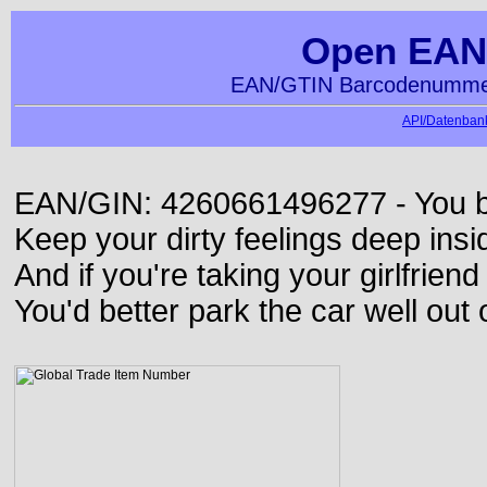
Open EAN
EAN/GTIN Barcodenummer
API/Datenbank
EAN/GIN: 4260661496277 - You bett
Keep your dirty feelings deep insi
And if you're taking your girlfriend
You'd better park the car well out 