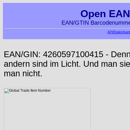
Open EAN
EAN/GTIN Barcodenummer
API/Datenbank
EAN/GIN: 4260597100415 - Denn d
andern sind im Licht. Und man sieh
man nicht.