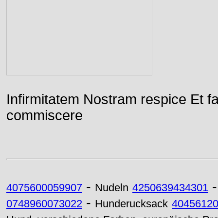
Infirmitatem Nostram respice E
commiscere
-
4075600059907
Nudeln
4250639434301
-
0748960073022
Hunderucksack
4045612