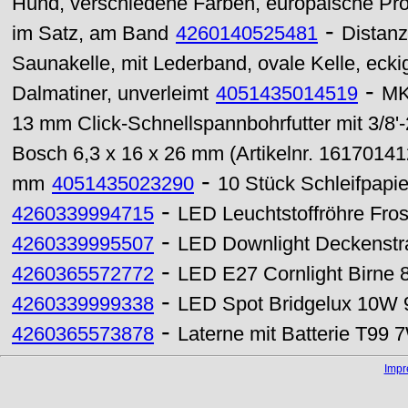
Hund, verschiedene Farben, europäische Pro
-
im Satz, am Band
4260140525481
Distanz
Saunakelle, mit Lederband, ovale Kelle, eckig
-
Dalmatiner, unverleimt
4051435014519
MK
13 mm Click-Schnellspannbohrfutter mit 3/8
Bosch 6,3 x 16 x 26 mm (Artikelnr. 16170141
-
mm
4051435023290
10 Stück Schleifpapi
-
4260339994715
LED Leuchtstoffröhre Fro
-
4260339995507
LED Downlight Deckenstr
-
4260365572772
LED E27 Cornlight Birne
-
4260339999338
LED Spot Bridgelux 10W
-
4260365573878
Laterne mit Batterie T99 
Imp