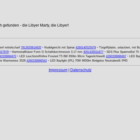
 gefunden - die Libyer Marty, die Libyer!
-
-
enf mittelscharf
7613035614635
Nudelgericht mit Spinat
4260140525078
Türgriffplatte, unlackiert, mit B
-
-
027878
Hartmetallfräser Form G Schaftdurchmesser 3,17 mm
4051435011877
SDS Plus Spatmeißel 75
-
-
60339994470
LED Leuchtstoffröhre Frosted T5 8W 650lm 90cm Tageslichtweiß
4260339996467
LED Bay
-
tte Warmweiss 3528
4260339996542
LED Baylight (IPL) 70W 6650lm Bridgelux Neutralweiß IP65
Impressum
|
Datenschutz