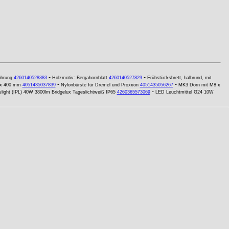
-
-
ohrung
4260140528383
Holzmotiv: Bergahornblatt
4260140527829
Frühstücksbrett, halbrund, mit
-
-
 x 400 mm
4051435037839
Nylonbürste für Dremel und Proxxon
4051435056267
MK3 Dorn mit M8 x
-
light (IPL) 40W 3800lm Bridgelux Tageslichtweiß IP65
4260365573069
LED Leuchtmittel G24 10W