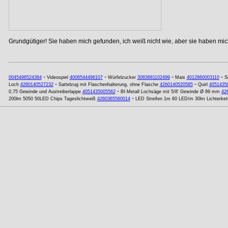
Grundgütiger! Sie haben mich gefunden, ich weiß nicht wie, aber sie haben mich
-
-
-
-
0045496524364
Videospiel
4006544496107
Würfelzucker
3083681102499
Mais
4012860003110
S
-
-
Loch
4260140527232
Sattelzug mit Flaschenhalterung, ohne Flasche
4260140520585
Quirl
4051435
-
0,75 Gewinde und Austreiberlappe
4051435005562
BI-Metall Lochsäge mit 5/8' Gewinde Ø 89 mm
42
-
200lm 5050 50LED Chips Tageslichtweiß
4260365560014
LED Streifen 1m 60 LED/m 30lm Lichterke