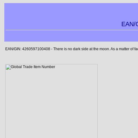
EAN/G
EAN/GIN: 4260597100408 - There is no dark side at the moon. As a matter of fact, 