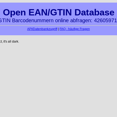
Open EAN/GTIN Database
TIN Barcodenummern online abfragen: 4260597
API/Datenbankzugriff
|
FAQ - häufige Fragen
it's all dark.