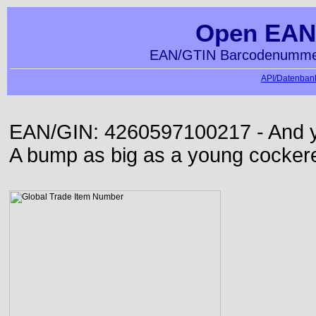
Open EAN
EAN/GTIN Barcodenummer
API/Datenbank
EAN/GIN: 4260597100217 - And yet
A bump as big as a young cockere