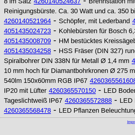
-
8 im Satz
4260140524637
Brennstation mi
Reinigungsbürste. Ca. 30 Watt und ca. 350 b
-
4260140521964
Schöpfer, mit Lederband
-
4051435024723
Kohlebürsten für Bosch 6,
-
4051435008709
HM bestücktes Kreissägeb
-
4051435034258
HSS Fräser (DIN 327) ru
Spiralbohrer DIN 338N für Metall Ø 1,4 mm
10 mm hoch für Diamantbohrkronen Ø 275 
540lm 150x60mm RGB IP67
426036556160
-
IP20 mit Lüfter
4260365570150
LED Boden
-
Tageslichtweiß IP67
4260365572888
LED 
-
4260365568478
LED Pflanzen Beleuchtun
Imp