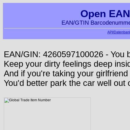
Open EAN
EAN/GTIN Barcodenummer
API/Datenbank
EAN/GIN: 4260597100026 - You bett
Keep your dirty feelings deep insi
And if you're taking your girlfriend
You'd better park the car well out 