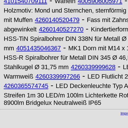
-
4101540709111
Waffeln
4005906005971
Holzmotiv: Mond und Sternchen, sternförmig
-
mit Muffen
4260140520479
Fass mit Zahn
-
abgewinkelt
4260140527270
Kindertierfor
HSS-TiN Spiralbohrer DIN 338N für Metall Ø 
-
mm
4051435046367
MK1 Dorn mit M14 x 
HSS-R Spiralbohrer für Metall DIN 345 Ø 4
-
Stahlkugel Ø 31,75 mm
4260339999628
L
-
Warmweiß
4260339997266
LED Flutlicht
-
4260365574745
LED Deckenleuchte Typ 
Streifen 1m 30 LED/m 100lm Lichterkette Ro
8900lm Bridgelux Neutralweiß IP65
Imp