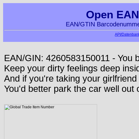
Open EAN
EAN/GTIN Barcodenummer
API/Datenbank
EAN/GIN: 4260583150011 - You bett
Keep your dirty feelings deep insi
And if you're taking your girlfriend
You'd better park the car well out 