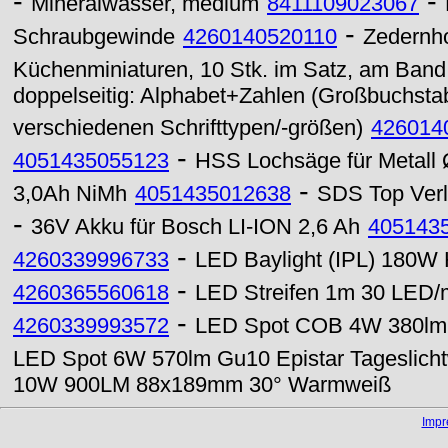
-
-
Mineralwasser, medium
8411109023067
-
Schraubgewinde
4260140520110
Zedernh
Küchenminiaturen, 10 Stk. im Satz, am Band
doppelseitig: Alphabet+Zahlen (Großbuchstabe
verschiedenen Schrifttypen/-größen)
426014
-
4051435055123
HSS Lochsäge für Metall
-
3,0Ah NiMh
4051435012638
SDS Top Ver
-
36V Akku für Bosch LI-ION 2,6 Ah
405143
-
4260339996733
LED Baylight (IPL) 180W 
-
4260365560618
LED Streifen 1m 30 LED/
-
4260339993572
LED Spot COB 4W 380lm G
LED Spot 6W 570lm Gu10 Epistar Tageslich
10W 900LM 88x189mm 30° Warmweiß
Imp