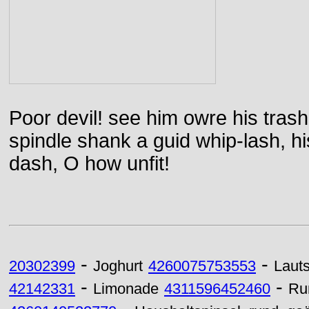
Poor devil! see him owre his trash
spindle shank a guid whip-lash, his 
dash, O how unfit!
-
-
20302399
Joghurt
4260075753553
Laut
-
-
42142331
Limonade
4311596452460
R