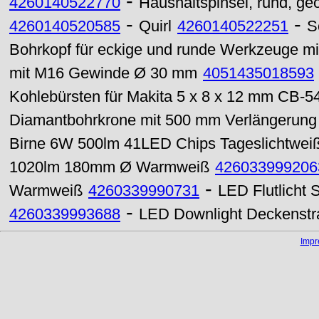
-
4260140522770
Haushaltspinsel, rund, geöl
-
-
4260140520585
Quirl
4260140522251
S
Bohrkopf für eckige und runde Werkzeuge m
mit M16 Gewinde Ø 30 mm
4051435018593
Kohlebürsten für Makita 5 x 8 x 12 mm CB-54 
Diamantbohrkrone mit 500 mm Verlängerun
Birne 6W 500lm 41LED Chips Tageslichtwei
1020lm 180mm Ø Warmweiß
426033999206
-
Warmweiß
4260339990731
LED Flutlicht
-
4260339993688
LED Downlight Deckenst
Imp