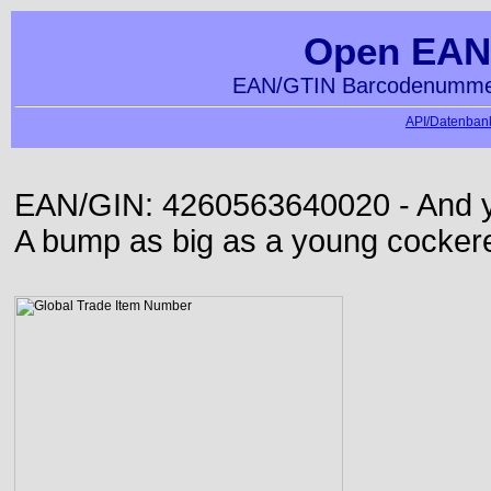
Open EAN
EAN/GTIN Barcodenummer
API/Datenbank
EAN/GIN: 4260563640020 - And yet
A bump as big as a young cockere