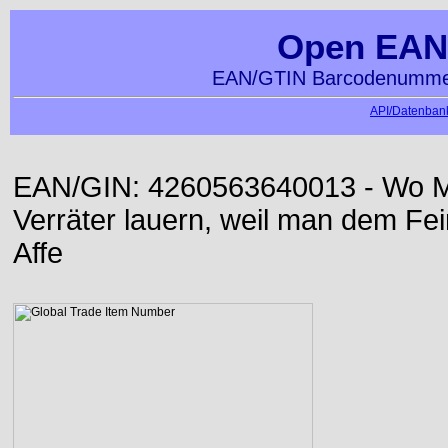
Open EAN
EAN/GTIN Barcodenummer
API/Datenbank
EAN/GIN: 4260563640013 - Wo Me
Verräter lauern, weil man dem Fei
Affe