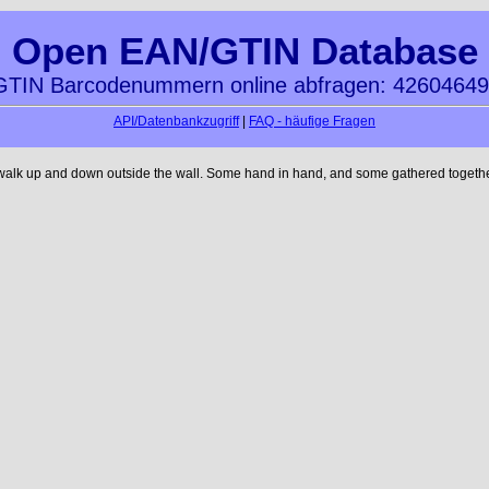
Open EAN/GTIN Database
TIN Barcodenummern online abfragen: 4260464
API/Datenbankzugriff
|
FAQ - häufige Fragen
 walk up and down outside the wall. Some hand in hand, and some gathered together