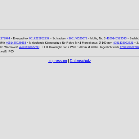
-
-
-
-
2273974
Energydrink
0617215852937
Schrauben
4260140520073
Molle, Nr. 3
4260140523593
Badebür
-
-
NiMh
4051435028653
Mitlaufende Körnerspitze für Rohre MK4 Morsekonus Ø 160 mm
4051435022521
Z
-
52lm Warmweiß
4260339995590
LED Downlight flat 7 Watt 120mm Ø 400lm Tageslichtweiß
426033999694
tweiß IP65
Impressum
|
Datenschutz