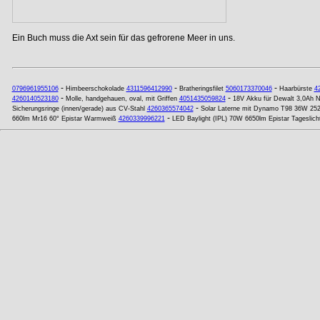
Ein Buch muss die Axt sein für das gefrorene Meer in uns.
-
-
-
0796961955106
Himbeerschokolade
4311596412990
Bratheringsfilet
5060173370046
Haarbürste
4
-
-
4260140523180
Molle, handgehauen, oval, mit Griffen
4051435059824
18V Akku für Dewalt 3,0Ah 
-
Sicherungsringe (innen/gerade) aus CV-Stahl
4260365574042
Solar Laterne mit Dynamo T98 36W 2
-
660lm Mr16 60° Epistar Warmweiß
4260339996221
LED Baylight (IPL) 70W 6650lm Epistar Tageslich