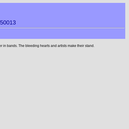
950013
 in bands. The bleeding hearts and artists make their stand.