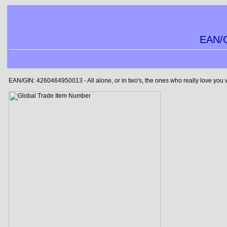
EAN/G
EAN/GIN: 4260464950013 - All alone, or in two's, the ones who really love you