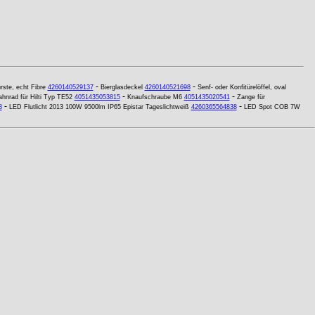
-
-
ste, echt Fibre
4260140529137
Bierglasdeckel
4260140521698
Senf- oder Konfitürelöffel, oval
-
-
ahnrad für Hilti Typ TE52
4051435053815
Knaufschraube M6
4051435020541
Zange für
-
-
8
LED Flutlicht 2013 100W 9500lm IP65 Epistar Tageslichtweiß
4260365564838
LED Spot COB 7W