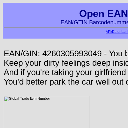
Open EAN
EAN/GTIN Barcodenummer
API/Datenbank
EAN/GIN: 4260305993049 - You bett
Keep your dirty feelings deep insi
And if you're taking your girlfriend
You'd better park the car well out 