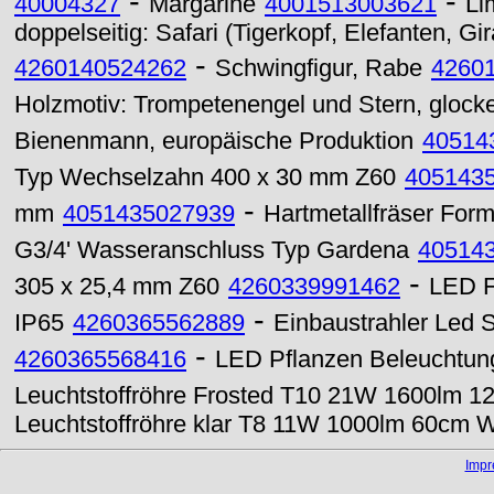
-
-
40004327
Margarine
4001513003621
Li
doppelseitig: Safari (Tigerkopf, Elefanten, Gi
-
4260140524262
Schwingfigur, Rabe
4260
Holzmotiv: Trompetenengel und Stern, glock
Bienenmann, europäische Produktion
40514
Typ Wechselzahn 400 x 30 mm Z60
405143
-
mm
4051435027939
Hartmetallfräser Fo
G3/4' Wasseranschluss Typ Gardena
40514
-
305 x 25,4 mm Z60
4260339991462
LED F
-
IP65
4260365562889
Einbaustrahler Led
-
4260365568416
LED Pflanzen Beleuchtun
Leuchtstoffröhre Frosted T10 21W 1600lm 
Leuchtstoffröhre klar T8 11W 1000lm 60cm
Imp