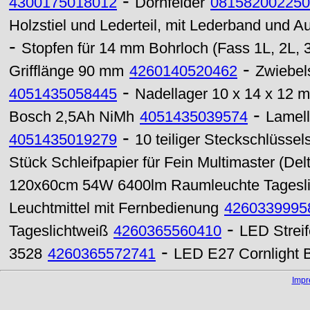
-
4300175018012
Dornfelder
081582002250
Holzstiel und Lederteil, mit Lederband und
-
Stopfen für 14 mm Bohrloch (Fass 1L, 2L, 3
-
Grifflänge 90 mm
4260140520462
Zwiebel
-
4051435058445
Nadellager 10 x 14 x 12
-
Bosch 2,5Ah NiMh
4051435039574
Lamell
-
4051435019279
10 teiliger Steckschlüssel
Stück Schleifpapier für Fein Multimaster (De
120x60cm 54W 6400lm Raumleuchte Tagesli
Leuchtmittel mit Fernbedienung
4260339995
-
Tageslichtweiß
4260365560410
LED Strei
-
3528
4260365572741
LED E27 Cornlight 
Imp