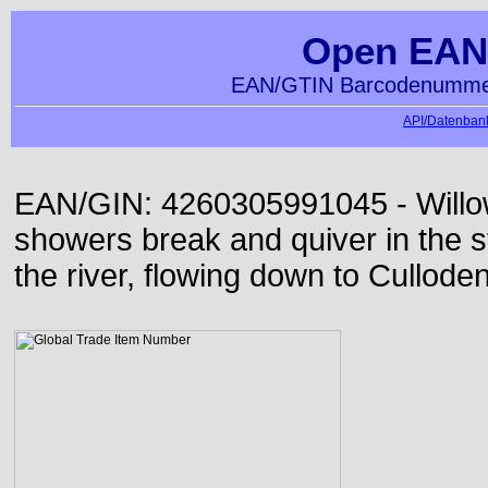
Open EAN
EAN/GTIN Barcodenummer
API/Datenbank
EAN/GIN: 4260305991045 - Willo
showers break and quiver in the s
the river, flowing down to Culloden