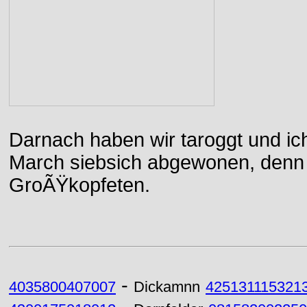
Darnach haben wir taroggt und ic
March siebsich abgewonen, denn d
GroÃŸkopfeten.
-
4035800407007
Dickamnn
425131115321