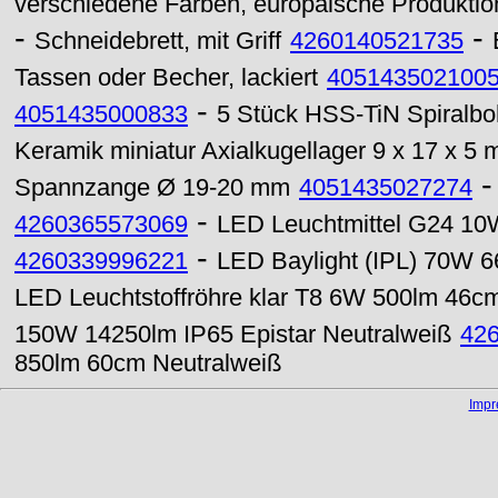
verschiedene Farben, europäische Produktio
-
-
Schneidebrett, mit Griff
4260140521735
Tassen oder Becher, lackiert
405143502100
-
4051435000833
5 Stück HSS-TiN Spiralbo
Keramik miniatur Axialkugellager 9 x 17 x 
Spannzange Ø 19-20 mm
4051435027274
-
4260365573069
LED Leuchtmittel G24 1
-
4260339996221
LED Baylight (IPL) 70W 6
LED Leuchtstoffröhre klar T8 6W 500lm 46c
150W 14250lm IP65 Epistar Neutralweiß
42
850lm 60cm Neutralweiß
Imp