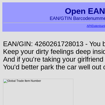
Open EAN
EAN/GTIN Barcodenummer
API/Datenbank
EAN/GIN: 4260261728013 - You bett
Keep your dirty feelings deep insi
And if you're taking your girlfriend
You'd better park the car well out 