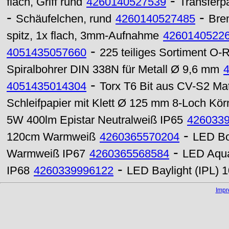
-
flach, Griff rund
4260140527539
Transferp
-
-
Schäufelchen, rund
4260140527485
Bren
spitz, 1x flach, 3mm-Aufnahme
4260140522
-
4051435057660
225 teiliges Sortiment O-
Spiralbohrer DIN 338N für Metall Ø 9,6 mm
-
4051435014304
Torx T6 Bit aus CV-S2 Ma
Schleifpapier mit Klett Ø 125 mm 8-Loch Kö
5W 400lm Epistar Neutralweiß IP65
426033
-
120cm Warmweiß
4260365570204
LED Bo
-
Warmweiß IP67
4260365568584
LED Aqua
-
IP68
4260339996122
LED Baylight (IPL)
Imp