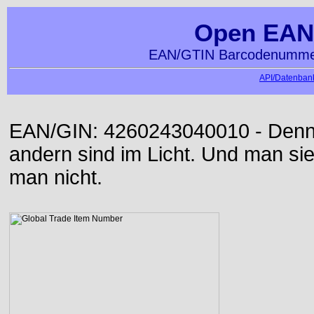
Open EAN
EAN/GTIN Barcodenummer
API/Datenbank
EAN/GIN: 4260243040010 - Denn d
andern sind im Licht. Und man sieh
man nicht.