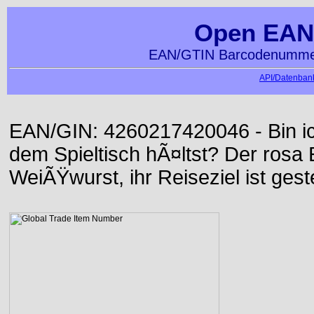
Open EAN
EAN/GTIN Barcodenummer
API/Datenbank
EAN/GIN: 4260217420046 - Bin ich
dem Spieltisch hÃ¤ltst? Der rosa E
WeiÃŸwurst, ihr Reiseziel ist gest