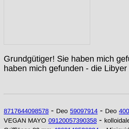
Grundgütiger! Sie haben mich gefu
haben mich gefunden - die Libyer 
-
-
8717644098578
Deo
59097914
Deo
40
-
VEGAN MAYO
09120057390358
kolloidal