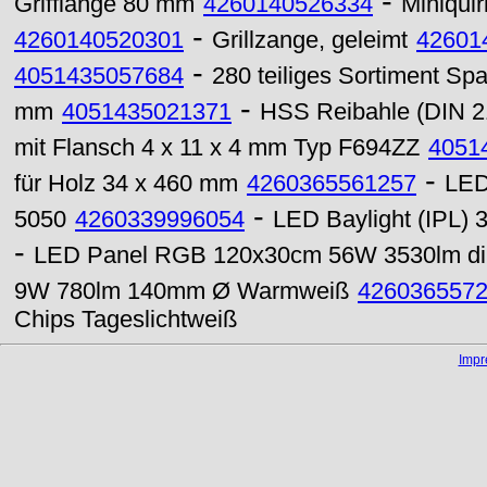
-
Grifflänge 80 mm
4260140526334
Miniquir
-
4260140520301
Grillzange, geleimt
42601
-
4051435057684
280 teiliges Sortiment Spa
-
mm
4051435021371
HSS Reibahle (DIN 2
mit Flansch 4 x 11 x 4 mm Typ F694ZZ
4051
-
für Holz 34 x 460 mm
4260365561257
LED
-
5050
4260339996054
LED Baylight (IPL)
-
LED Panel RGB 120x30cm 56W 3530lm d
9W 780lm 140mm Ø Warmweiß
426036557
Chips Tageslichtweiß
Imp