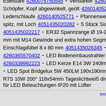
-
Edelstahl
4260075750545
Verstärker
4260
Schöpfer, Kopf abgewinkelt, geölt
42601405
-
Lederschlaufe
4260140525771
Pfannenwen
-
spitz, mit Loch
4051435020282
5 Stück Si
-
4051435022217
ER32 Spannzange Ø 19-
mm mit M14 Gewinde und extra hohen Segm
Einschlagdübel 8 x 80 mm
4051435026345
-
4260365570402
LED Bodeneinbaustrahle
-
4260339992223
LED Kerze E14 3W 240lm 
-
LED Spot Bridgelux 5W 450LM 190x190mm
R7S 10W 200° 118x54mm Tageslichtweiß d
für LED Beleuchtungen IP20 mit Lüfter
Imp