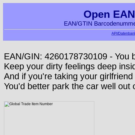
Open EAN
EAN/GTIN Barcodenummer
API/Datenbank
EAN/GIN: 4260178730109 - You bett
Keep your dirty feelings deep insi
And if you're taking your girlfriend
You'd better park the car well out 