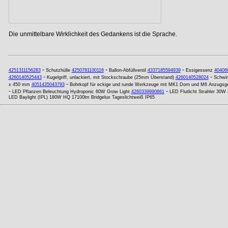
Die unmittelbare Wirklichkeit des Gedankens ist die Sprache.
-
-
-
4251311156283
Schutzhülle
4250781100116
Ballon-Abfüllventil
4337185594939
Essigessenz
40406
-
-
4260140525443
Kugelgriff, unlackiert, mit Stockschraube (25mm Überstand)
4260140528024
Schwin
-
x 450 mm
4051435043793
Bohrkopf für eckige und runde Werkzeuge mit MK1 Dorn und M6 Anzugsg
-
-
LED Pflanzen Beleuchtung Hydroponic 60W Grow Light
4260339990861
LED Flutlicht Strahler 30W
LED Baylight (IPL) 180W HQ 17100lm Bridgelux Tageslichtweiß IP65