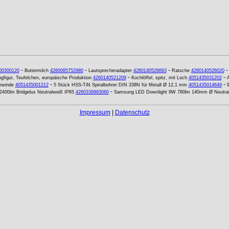
-
-
-
00300120
Buttermilch
4260085752980
Lautsprecheradapter
4260140526693
Ratsche
4260140526020
-
-
gfigur, Teufelchen, europäische Produktion
4260140521209
Kochlöffel, spitz, mit Loch
4051435031202
A
-
-
ewinde
4051435001212
5 Stück HSS-TiN Spiralbohrer DIN 338N für Metall Ø 12,1 mm
4051435014649
9
-
 2400lm Bridgelux Neutralweiß IP65
4260339993060
Samsung LED Downlight 9W 780lm 140mm Ø Neutra
Impressum
|
Datenschutz