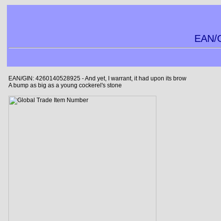
EAN/G
EAN/GIN: 4260140528925 - And yet, I warrant, it had upon its brow
A bump as big as a young cockerel's stone