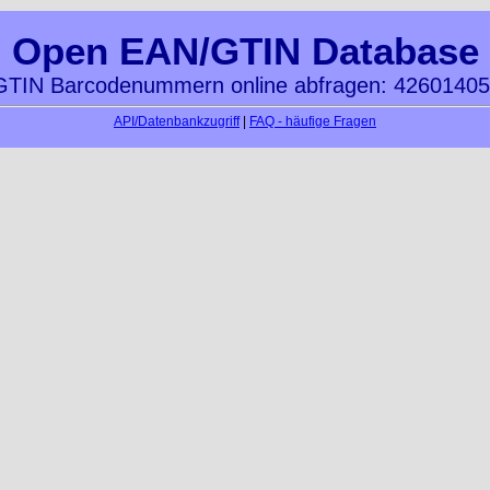
Open EAN/GTIN Database
TIN Barcodenummern online abfragen: 4260140
API/Datenbankzugriff
|
FAQ - häufige Fragen