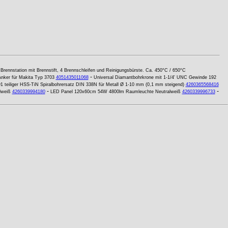
-
Brennstation mit Brennstift, 4 Brennschleifen und Reinigungsbürste. Ca. 450°C / 650°C
-
nker für Makita Typ 3703
4051435011068
Universal Diamantbohrkrone mit 1-1/4' UNC Gewinde 192
1 teiliger HSS-TiN Spiralbohrersatz DIN 338N für Metall Ø 1-10 mm (0,1 mm steigend)
4260365568416
-
-
lweiß
4260339994180
LED Panel 120x60cm 54W 4800lm Raumleuchte Neutralweiß
4260339996733