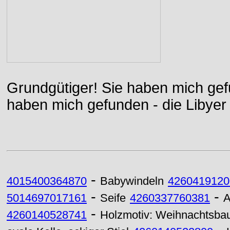
Grundgütiger! Sie haben mich gefu
haben mich gefunden - die Libyer 
-
4015400364870
Babywindeln
4260419120
-
-
5014697017161
Seife
4260337760381
A
-
4260140528741
Holzmotiv: Weihnachtsb