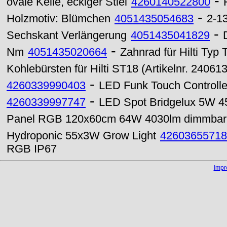
-
ovale Kelle, eckiger Stiel
4260140522800
-
Holzmotiv: Blümchen
4051435054683
2-1
-
Sechskant Verlängerung
4051435041829
-
Nm
4051435020664
Zahnrad für Hilti Typ 
Kohlebürsten für Hilti ST18 (Artikelnr. 240613
-
4260339990403
LED Funk Touch Controll
-
4260339997747
LED Spot Bridgelux 5W 
Panel RGB 120x60cm 64W 4030lm dimmbar
Hydroponic 55x3W Grow Light
42603655718
RGB IP67
Imp