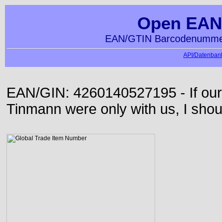
Open EAN
EAN/GTIN Barcodenummer
API/Datenbank
EAN/GIN: 4260140527195 - If our
Tinmann were only with us, I shou