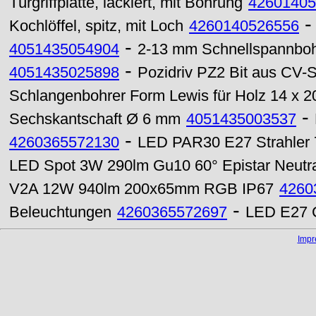
Türgriffplatte, lackiert, mit Bohrung
42601405
Kochlöffel, spitz, mit Loch
4260140526556
-
4051435054904
2-13 mm Schnellspannboh
-
4051435025898
Pozidriv PZ2 Bit aus CV-
Schlangenbohrer Form Lewis für Holz 14 x 
-
Sechskantschaft Ø 6 mm
4051435003537
-
4260365572130
LED PAR30 E27 Strahler 
LED Spot 3W 290lm Gu10 60° Epistar Neutr
V2A 12W 940lm 200x65mm RGB IP67
4260
-
Beleuchtungen
4260365572697
LED E27 C
Imp