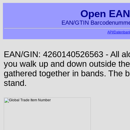
Open EAN
EAN/GTIN Barcodenummer
API/Datenbank
EAN/GIN: 4260140526563 - All alon
you walk up and down outside th
gathered together in bands. The b
stand.