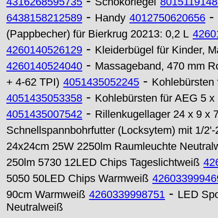
-
4316268595735
Schokoriegel
8015119148
-
-
6438158212589
Handy
4012750620656
(Pappbecher) für Bierkrug 20213: 0,2 L
4260
-
4260140526129
Kleiderbügel für Kinder, M
-
4260140524040
Massageband, 470 mm Rol
-
+ 4-62 TPI)
4051435052245
Kohlebürsten 
-
4051435053358
Kohlebürsten für AEG 5 x
-
4051435007542
Rillenkugellager 24 x 9 
Schnellspannbohrfutter (Locksytem) mit 1/2
24x24cm 25W 2250lm Raumleuchte Neutral
250lm 5730 12LED Chips Tageslichtweiß
42
5050 50LED Chips Warmweiß
42603399946
-
90cm Warmweiß
4260339998751
LED Spo
Neutralweiß