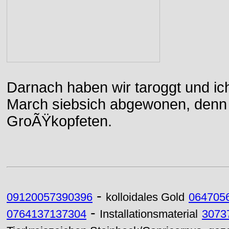
Darnach haben wir taroggt und ic
March siebsich abgewonen, denn d
GroÃŸkopfeten.
-
09120057390396
kolloidales Gold
064705
-
0764137137304
Installationsmaterial
3073