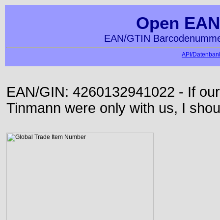
Open EAN
EAN/GTIN Barcodenummer
API/Datenbank
EAN/GIN: 4260132941022 - If our
Tinmann were only with us, I shou