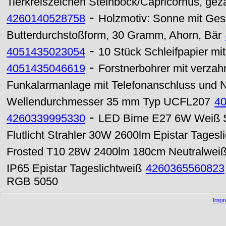
Tierkreiszeichen Steinbock/Capricornus, gez
-
4260140528758
Holzmotiv: Sonne mit Ges
Butterdurchstoßform, 30 Gramm, Ahorn, Bär
-
4051435023054
10 Stück Schleifpapier mi
-
4051435046619
Forstnerbohrer mit verz
Funkalarmanlage mit Telefonanschluss und 
Wellendurchmesser 35 mm Typ UCFL207
4
-
4260339995330
LED Birne E27 6W Weiß 
Flutlicht Strahler 30W 2600lm Epistar Tagesl
Frosted T10 28W 2400lm 180cm Neutralwei
IP65 Epistar Tageslichtweiß
4260365560823
RGB 5050
Imp