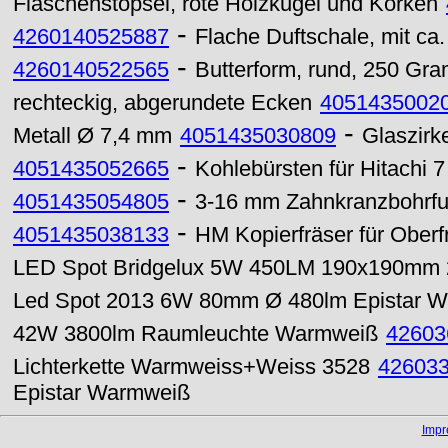
Flaschenstöpsel, rote Holzkugel und Korken
-
4260140525887
Flache Duftschale, mit ca.
-
4260140522565
Butterform, rund, 250 Gr
rechteckig, abgerundete Ecken
4051435002
-
Metall Ø 7,4 mm
4051435030809
Glaszirk
-
4051435052665
Kohlebürsten für Hitachi 7
-
4051435054805
3-16 mm Zahnkranzbohrfu
-
4051435038133
HM Kopierfräser für Ober
LED Spot Bridgelux 5W 450LM 190x190mm 2
Led Spot 2013 6W 80mm Ø 480lm Epistar 
42W 3800lm Raumleuchte Warmweiß
42603
Lichterkette Warmweiss+Weiss 3528
42603
Epistar Warmweiß
Imp