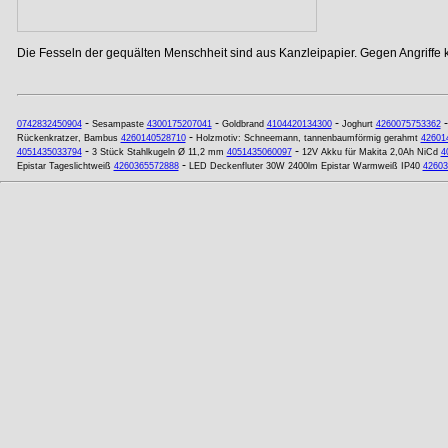
Die Fesseln der gequälten Menschheit sind aus Kanzleipapier. Gegen Angriffe
-
-
-
0742832450904
Sesampaste
4300175207041
Goldbrand
4104420134300
Joghurt
4260075753362
-
Rückenkratzer, Bambus
4260140528710
Holzmotiv: Schneemann, tannenbaumförmig gerahmt
42601
-
-
4051435033794
3 Stück Stahlkugeln Ø 11,2 mm
4051435060097
12V Akku für Makita 2,0Ah NiCd
4
-
Epistar Tageslichtweiß
4260365572888
LED Deckenfluter 30W 2400lm Epistar Warmweiß IP40
42603