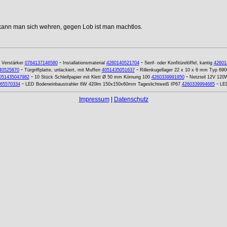
 kann man sich wehren, gegen Lob ist man machtlos.
-
-
-
Verstärker
0764137146580
Installationsmaterial
4260140521704
Senf- oder Konfitürelöffel, kantig
42601
-
-
40525870
Türgriffplatte, unlackiert, mit Muffen
4051435051637
Rillenkugellager 22 x 10 x 6 mm Typ 690
-
-
051435047982
10 Stück Schleifpapier mit Klett Ø 50 mm Körnung 100
4260339991950
Netzteil 12V 120
-
-
65570334
LED Bodeneinbaustrahler 6W 420lm 150x150x60mm Tageslichtweiß IP67
4260339994685
LED
Impressum
|
Datenschutz