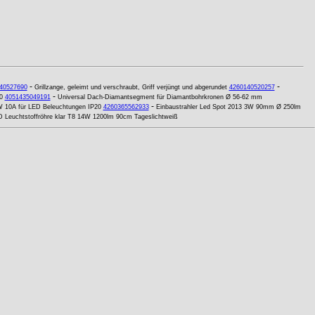
-
-
40527690
Grillzange, geleimt und verschraubt, Griff verjüngt und abgerundet
4260140520257
-
0
4051435049191
Universal Dach-Diamantsegment für Diamantbohrkronen Ø 56-62 mm
-
W 10A für LED Beleuchtungen IP20
4260365562933
Einbaustrahler Led Spot 2013 3W 90mm Ø 250lm
 Leuchtstoffröhre klar T8 14W 1200lm 90cm Tageslichtweiß