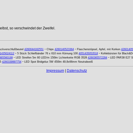
lbst, so verschwindet der Zweifel.
-
-
uckverschlußbeutel
4260044182551
Chips
4260140523364
Flaschenstöpsel, Apfel, mit Korken
42601405
-
-
1435024112
5 Stück Schleifbänder 76 x 610 mm Körnung 100
4051435053518
Kohlebürsten für Black&De
-
-
365560199
LED Streifen 5m 60 LED/m 150lm Lichterkette RGB 3528
4260365572284
LED PAR38 E27 St
-
5
4260339997754
LED Spot Bridgelux 5W 450lm 49,8x66mm Neutralweiß
Impressum
|
Datenschutz