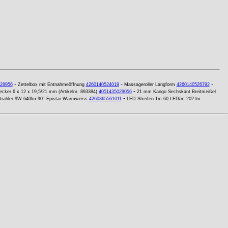
-
-
-
28956
Zettelbox mit Entnahmeöffnung
4260140524019
Massageroller Langform
4260140526792
-
cker 6 x 12 x 19,5/21 mm (Artikelnr. 893384)
4051435029056
21 mm Kango Sechskant Breitmeißel
-
rahler 9W 640lm 90° Epistar Warmweiss
4260365561011
LED Streifen 1m 60 LED/m 202 lm