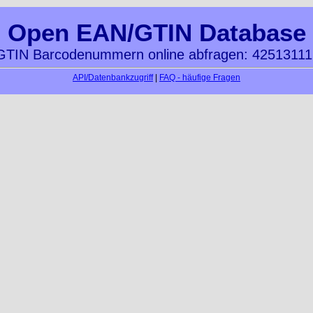
Open EAN/GTIN Database
TIN Barcodenummern online abfragen: 4251311
API/Datenbankzugriff
|
FAQ - häufige Fragen