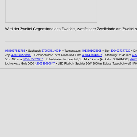
Wird der Zweifel Gegenstand des Zweifels, zweifelt der Zweifelnde am Zweifel se
-
-
-
-
9783957881762
Sachbuch
5706058140044
Tannenbaum
4013791025608
Bier
4004037377520
Dr
-
-
Jojo
4260140520509
Gemüsebürste, echt Union und Fibre
4051435040075
Stahlkugel Ø 45 mm
405
-
50 x 400 mm
4051435024907
Kohlebürsten für Bosch 6,3 x 14 x 17 mm (Artikelnr. 3607014505)
4260
-
Lichterkette Gelb 5050
4260339990847
LED Flutlicht Strahler 30W 2600lm Epistar Tageslichtweiß IP6