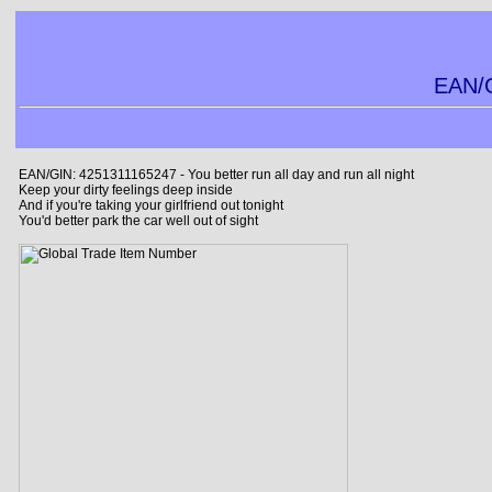
EAN/G
EAN/GIN: 4251311165247 - You better run all day and run all night
Keep your dirty feelings deep inside
And if you're taking your girlfriend out tonight
You'd better park the car well out of sight