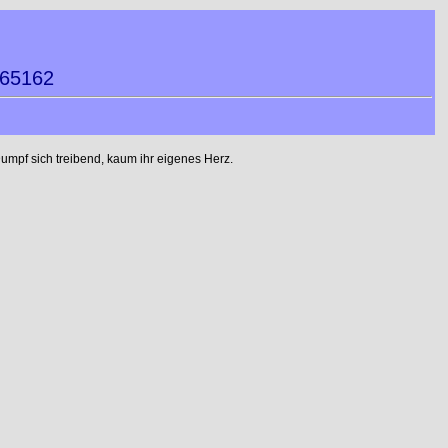
165162
mpf sich treibend, kaum ihr eigenes Herz.