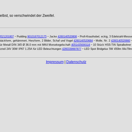
lbst, so verschwindet der Zweifel.
-
-
-
0521201807
Pudding
9010167012175
Jacke
4260140520806
Profi-Krauthobel, eckig, 3 Edelstahl-Mess
-
bäckform, gehämmert, Herzform, 2 Bilder, Schaf und Vogel
4260140520684
Molle, Nr. 2
4260140520660
-
für Metall DIN 345 Ø 36,0 mm mit MK4 Morsekegelschaft
4051435000116
10 Stück HSS-TiN Spiralbohrer
-
tzteil 24V 30W IP67 1.25A für LED Beleuchtungen
4260339997877
LED Spot Bridgelux 5W 450lm 84x79m
Impressum
|
Datenschutz