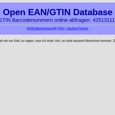
Open EAN/GTIN Database
TIN Barcodenummern online abfragen: 4251311
API/Datenbankzugriff
|
FAQ - häufige Fragen
ir ein Gott, zu sagen, was ich leide. Ach, so viele tausend Menschen kennen, Du