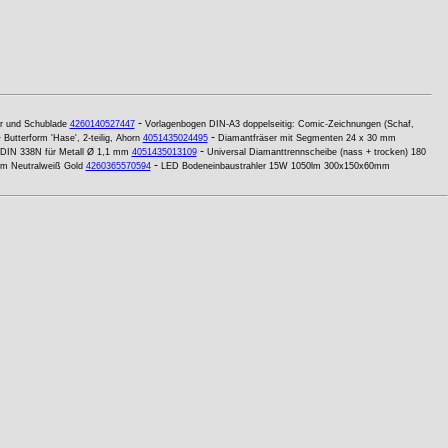
-
er und Schublade
4260140527447
Vorlagenbogen DIN-A3 doppelseitig: Comic-Zeichnungen (Schaf,
-
-
Butterform 'Hase', 2-teilig, Ahorn
4051435024495
Diamantfräser mit Segmenten 24 x 30 mm
-
 DIN 338N für Metall Ø 1,1 mm
4051435013109
Universal Diamanttrennscheibe (nass + trocken) 180
-
m Neutralweiß Gold
4260365570594
LED Bodeneinbaustrahler 15W 1050lm 300x150x60mm