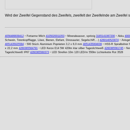
Wird der Zweifel Gegenstand des Zweifels, zweifelt der Zweifelnde am Zweifel se
-
-
-
4056489939412
Fettarme Milch
4105020011053
Mineralwasser, spritzig
3165141067200
Akku
400
-
Schwein, Totenkopfflagge, Löwe, Bienen, Elefant, Dinosaurier, Segelschiff,...)
4260140523074
Anisge
-
-
4051435025584
500 Stück Aluminium Popnieten 3,2 x 6,0 mm
4051435004039
HSS-R Spiralbohrer 
-
-
x 22,2 mm
4260365564791
LED Kerze E14 5W 420lm klar silber Tageslichtweiß
4260365561745
Ne
-
Tageslichtweiß IP67
4260365560373
LED Streifen 10m 120 LED/m 550lm Lichterkette Rot 3528