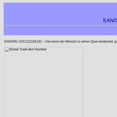
EAN/G
EAN/GIN: 4251311165162 - Und wenn der Mensch in seiner Qual verstummt, gab m