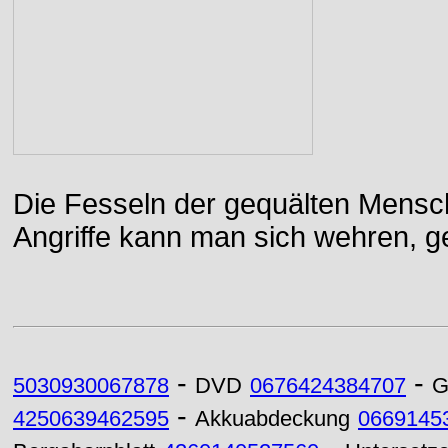
Die Fesseln der gequälten Mensch
Angriffe kann man sich wehren, g
-
-
5030930067878
DVD
0676424384707
G
-
4250639462595
Akkuabdeckung
0669145