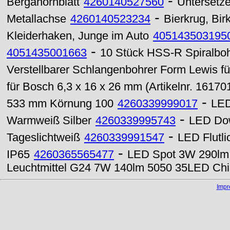
-
Bergahornblatt
4260140527560
Untersetzer
-
Metallachse
4260140523234
Bierkrug, Bi
Kleiderhaken, Junge im Auto
405143503195
-
4051435001663
10 Stück HSS-R Spiralboh
Verstellbarer Schlangenbohrer Form Lewis f
für Bosch 6,3 x 16 x 26 mm (Artikelnr. 1617
-
533 mm Körnung 100
4260339999017
LED
-
Warmweiß Silber
4260339995743
LED Dow
-
Tageslichtweiß
4260339991547
LED Flutli
-
IP65
4260365565477
LED Spot 3W 290lm 
Leuchtmittel G24 7W 140lm 5050 35LED Ch
Imp