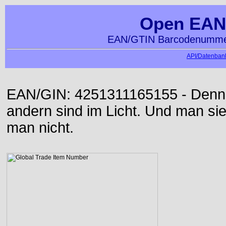
Open EAN
EAN/GTIN Barcodenummer
API/Datenbank
EAN/GIN: 4251311165155 - Denn d
andern sind im Licht. Und man sieh
man nicht.