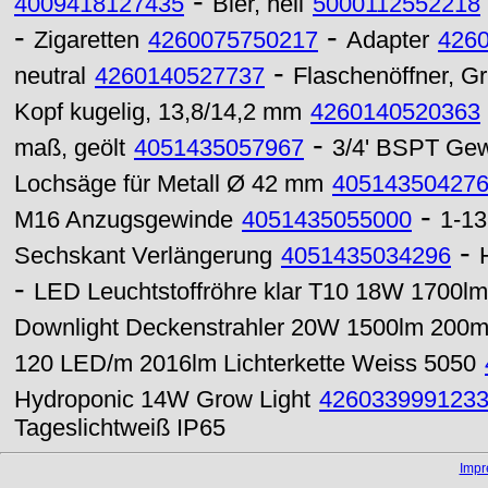
-
4009418127435
Bier, hell
5000112552218
-
-
Zigaretten
4260075750217
Adapter
426
-
neutral
4260140527737
Flaschenöffner, Gri
Kopf kugelig, 13,8/14,2 mm
4260140520363
-
maß, geölt
4051435057967
3/4' BSPT Gew
Lochsäge für Metall Ø 42 mm
40514350427
-
M16 Anzugsgewinde
4051435055000
1-13
-
Sechskant Verlängerung
4051435034296
-
LED Leuchtstoffröhre klar T10 18W 1700l
Downlight Deckenstrahler 20W 1500lm 200
120 LED/m 2016lm Lichterkette Weiss 5050
Hydroponic 14W Grow Light
426033999123
Tageslichtweiß IP65
Imp