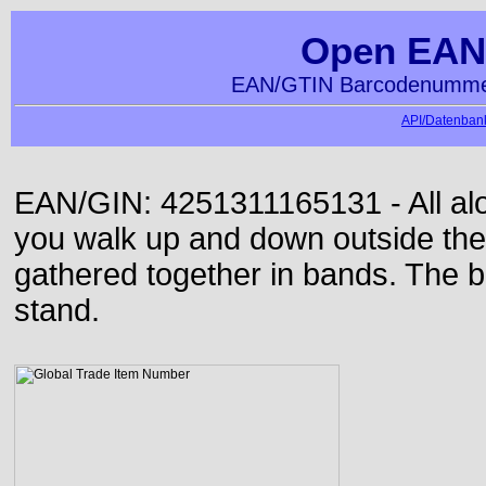
Open EAN
EAN/GTIN Barcodenummer
API/Datenbank
EAN/GIN: 4251311165131 - All alon
you walk up and down outside th
gathered together in bands. The b
stand.