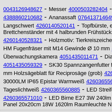
-
0043126948627
Messer
4000503282404
-
4388860210682
Ananassaft
07641371464
-
Langschwert
4260140520141
Topfbürste, 
Brettchenständer mit 4 halbrunden Frühstü
-
4260140528321
Holzmotiv: Tierkreiszeich
HM Fugenfräser mit M14 Gewinde Ø 10 mm
-
Überwachungskamera
4051435011471
Di
-
4051435059329
SK30 Spannzangenfutter 
mm Holzsägeblatt für Reciprosäge (grob)
42
30000LM IP65 Epistar Warmweiß
42603655
-
Tageslichtweiß
4260365560885
LED Strei
-
4260365571010
LED Birne E27 3W 240lm 
Panel 20x20cm 18W 1620lm Raumleuchte Ne