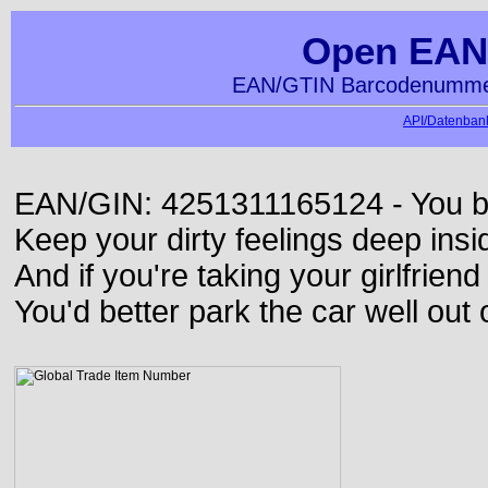
Open EAN
EAN/GTIN Barcodenummer
API/Datenbank
EAN/GIN: 4251311165124 - You bett
Keep your dirty feelings deep insi
And if you're taking your girlfriend
You'd better park the car well out 