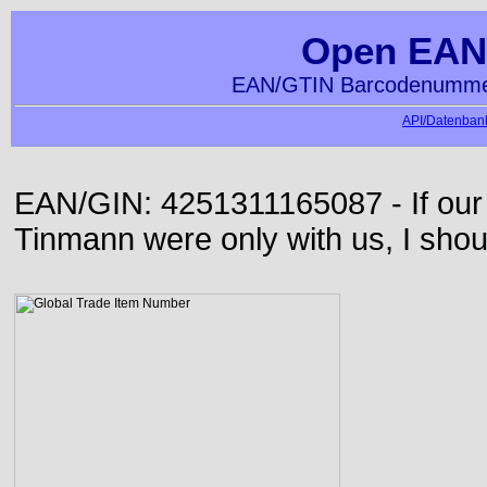
Open EAN
EAN/GTIN Barcodenummer
API/Datenbank
EAN/GIN: 4251311165087 - If our
Tinmann were only with us, I shou