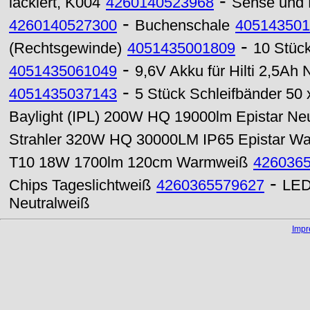
-
lackiert, K004
4260140523968
Sense und 
-
4260140527300
Buchenschale
405143501
-
(Rechtsgewinde)
4051435001809
10 Stüc
-
4051435061049
9,6V Akku für Hilti 2,5Ah
-
4051435037143
5 Stück Schleifbänder 50
Baylight (IPL) 200W HQ 19000lm Epistar Neu
Strahler 320W HQ 30000LM IP65 Epistar W
T10 18W 1700lm 120cm Warmweiß
426036
-
Chips Tageslichtweiß
4260365579627
LED
Neutralweiß
Imp