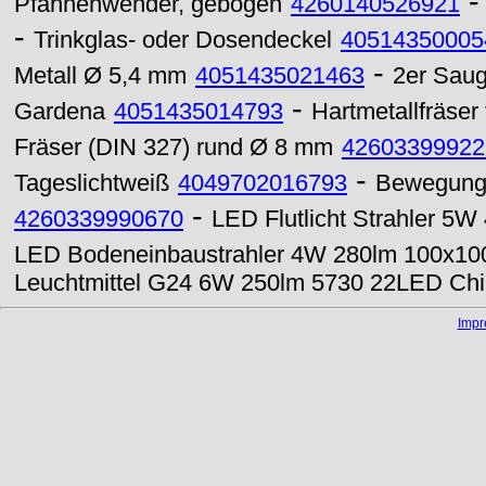
Pfannenwender, gebogen
4260140526921
-
Trinkglas- oder Dosendeckel
40514350005
-
Metall Ø 5,4 mm
4051435021463
2er Sau
-
Gardena
4051435014793
Hartmetallfräser
Fräser (DIN 327) rund Ø 8 mm
42603399922
-
Tageslichtweiß
4049702016793
Bewegung
-
4260339990670
LED Flutlicht Strahler 5
LED Bodeneinbaustrahler 4W 280lm 100x1
Leuchtmittel G24 6W 250lm 5730 22LED Ch
Imp