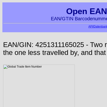
Open EAN
EAN/GTIN Barcodenummer
API/Datenbank
EAN/GIN: 4251311165025 - Two roa
the one less travelled by, and that