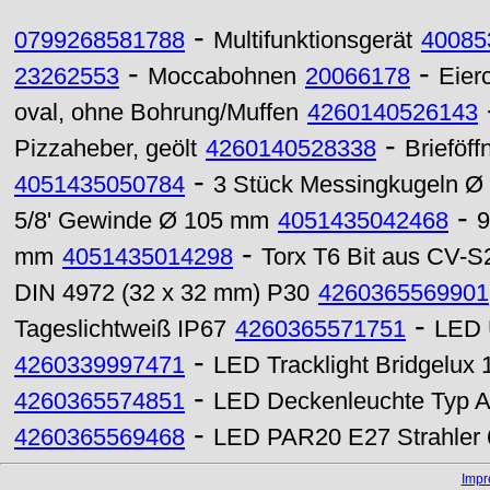
-
0799268581788
Multifunktionsgerät
40085
-
-
23262553
Moccabohnen
20066178
Eier
oval, ohne Bohrung/Muffen
4260140526143
-
Pizzaheber, geölt
4260140528338
Brieföff
-
4051435050784
3 Stück Messingkugeln Ø
-
5/8' Gewinde Ø 105 mm
4051435042468
9
-
mm
4051435014298
Torx T6 Bit aus CV-S
DIN 4972 (32 x 32 mm) P30
4260365569901
-
Tageslichtweiß IP67
4260365571751
LED 
-
4260339997471
LED Tracklight Bridgel
-
4260365574851
LED Deckenleuchte Typ A
-
4260365569468
LED PAR20 E27 Strahler 
Imp