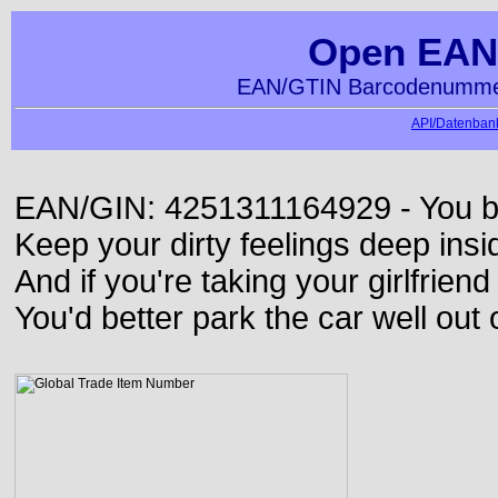
Open EAN
EAN/GTIN Barcodenummer
API/Datenbank
EAN/GIN: 4251311164929 - You bett
Keep your dirty feelings deep insi
And if you're taking your girlfriend
You'd better park the car well out 