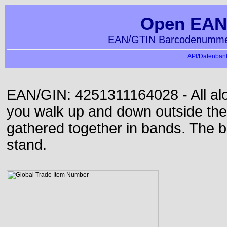
Open EAN
EAN/GTIN Barcodenummer
API/Datenbank
EAN/GIN: 4251311164028 - All alon
you walk up and down outside th
gathered together in bands. The b
stand.