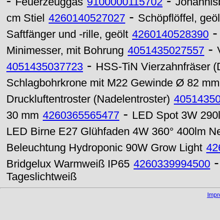
-
-
Feuerzeuggas
9100000115702
Johannis
-
cm Stiel
4260140527027
Schöpflöffel, geöl
Saftfänger und -rille, geölt
4260140528390
-
Minimesser, mit Bohrung
4051435027557
-
4051435037723
HSS-TiN Vierzahnfräser 
Schlagbohrkrone mit M22 Gewinde Ø 82 mm
Druckluftentroster (Nadelentroster)
4051435
-
30 mm
4260365565477
LED Spot 3W 290l
LED Birne E27 Glühfaden 4W 360° 400lm Ne
Beleuchtung Hydroponic 90W Grow Light
42
Bridgelux Warmweiß IP65
4260339994500
Tageslichtweiß
Imp