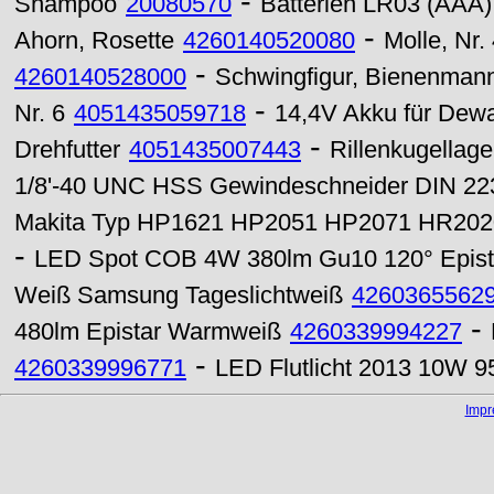
-
Shampoo
20080570
Batterien LR03 (AAA)
-
Ahorn, Rosette
4260140520080
Molle, Nr.
-
4260140528000
Schwingfigur, Bienenmann
-
Nr. 6
4051435059718
14,4V Akku für Dewa
-
Drehfutter
4051435007443
Rillenkugellag
1/8'-40 UNC HSS Gewindeschneider DIN 223
Makita Typ HP1621 HP2051 HP2071 HR20
-
LED Spot COB 4W 380lm Gu10 120° Epis
Weiß Samsung Tageslichtweiß
4260365562
-
480lm Epistar Warmweiß
4260339994227
-
4260339996771
LED Flutlicht 2013 10W 
Imp