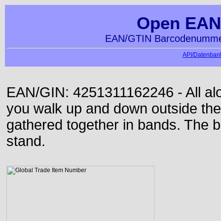
Open EAN
EAN/GTIN Barcodenummer
API/Datenbank
EAN/GIN: 4251311162246 - All alon
you walk up and down outside th
gathered together in bands. The b
stand.