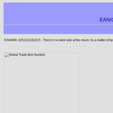
EAN/G
EAN/GIN: 4251311162215 - There is no dark side at the moon. As a matter of fact, 