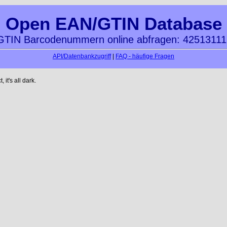
Open EAN/GTIN Database
TIN Barcodenummern online abfragen: 4251311
API/Datenbankzugriff
|
FAQ - häufige Fragen
it's all dark.