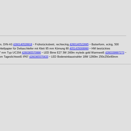
-
-
en, DIN-A3
4260140528918
Frühstücksbrett, rechteckig
4260140522695
Butterform, eckig, 500
-
leifpapier für Deltaschleifer mit Klett 95 mm Körnung 80
4051435008990
HM bestücktes
-
-
47 mm Typ UC204
4260365570990
LED Birne E27 3W 240lm myleds gold Warmweiß
4260339997273
-
m Tageslichtweiß IP67
4260365570433
LED Bodeneinbaustrahler 18W 1260lm 250x250x60mm