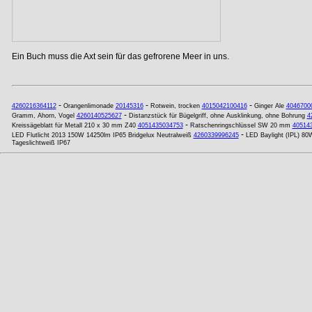
Ein Buch muss die Axt sein für das gefrorene Meer in uns.
-
-
-
4260216364112
Orangenlimonade
20145316
Rotwein, trocken
4015042100416
Ginger Ale
4046700
-
Gramm, Ahorn, Vogel
4260140525627
Distanzstück für Bügelgriff, ohne Ausklinkung, ohne Bohrung
4
-
Kreissägeblatt für Metall 210 x 30 mm Z40
4051435034753
Ratschenringschlüssel SW 20 mm
40514
-
LED Flutlicht 2013 150W 14250lm IP65 Bridgelux Neutralweiß
4260339996245
LED Baylight (IPL) 80
Tageslichtweiß IP67