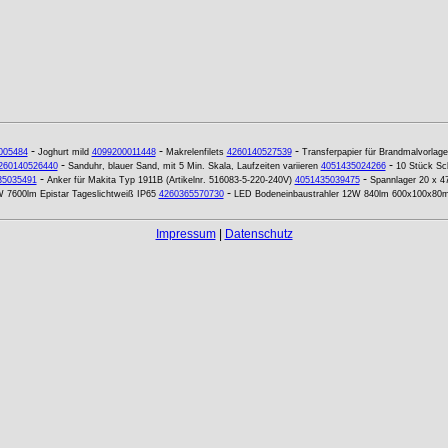
-
-
-
005484
Joghurt mild
4099200011448
Makrelenfilets
4260140527539
Transferpapier für Brandmalvorlag
-
-
260140526440
Sanduhr, blauer Sand, mit 5 Min. Skala, Laufzeiten variieren
4051435024266
10 Stück Sch
-
-
35035491
Anker für Makita Typ 1911B (Artikelnr. 516083-5-220-240V)
4051435039475
Spannlager 20 x 
-
W 7600lm Epistar Tageslichtweiß IP65
4260365570730
LED Bodeneinbaustrahler 12W 840lm 600x100x80m
Impressum
|
Datenschutz