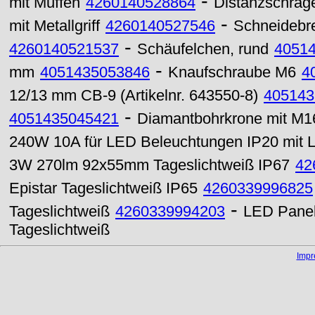
-
mit Muffen
4260140528864
Distanzschräge
-
mit Metallgriff
4260140527546
Schneidebret
-
4260140521537
Schäufelchen, rund
4051
-
mm
4051435053846
Knaufschraube M6
4
12/13 mm CB-9 (Artikelnr. 643550-8)
405143
-
4051435045421
Diamantbohrkrone mit M
240W 10A für LED Beleuchtungen IP20 mit L
3W 270lm 92x55mm Tageslichtweiß IP67
42
Epistar Tageslichtweiß IP65
4260339996825
-
Tageslichtweiß
4260339994203
LED Pane
Tageslichtweiß
Imp