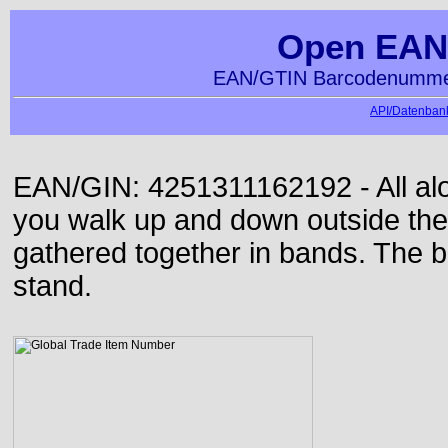
Open EAN
EAN/GTIN Barcodenummer
API/Datenbank
EAN/GIN: 4251311162192 - All alon
you walk up and down outside th
gathered together in bands. The b
stand.