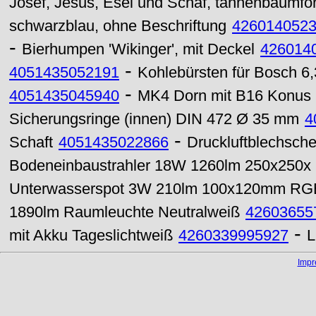
Josef, Jesus, Esel und Schaf, tannenbaumfö
schwarzblau, ohne Beschriftung
426014052
-
Bierhumpen 'Wikinger', mit Deckel
426014
-
4051435052191
Kohlebürsten für Bosch 6,
-
4051435045940
MK4 Dorn mit B16 Konus
Sicherungsringe (innen) DIN 472 Ø 35 mm
4
-
Schaft
4051435022866
Druckluftblechsche
Bodeneinbaustrahler 18W 1260lm 250x250
Unterwasserspot 3W 210lm 100x120mm RG
1890lm Raumleuchte Neutralweiß
42603655
-
mit Akku Tageslichtweiß
4260339995927
L
Imp