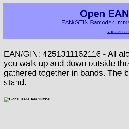
Open EAN
EAN/GTIN Barcodenummer
API/Datenbank
EAN/GIN: 4251311162116 - All alon
you walk up and down outside th
gathered together in bands. The b
stand.