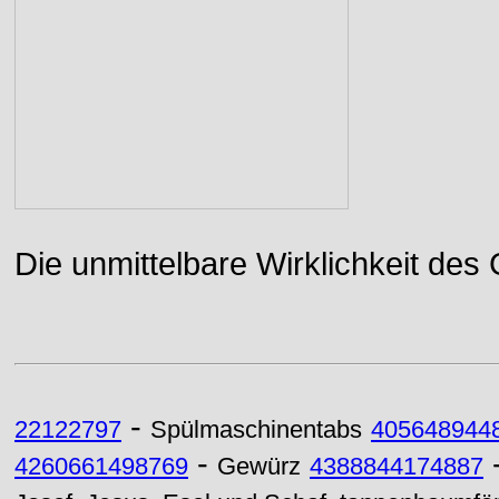
Die unmittelbare Wirklichkeit des
-
22122797
Spülmaschinentabs
405648944
-
4260661498769
Gewürz
4388844174887