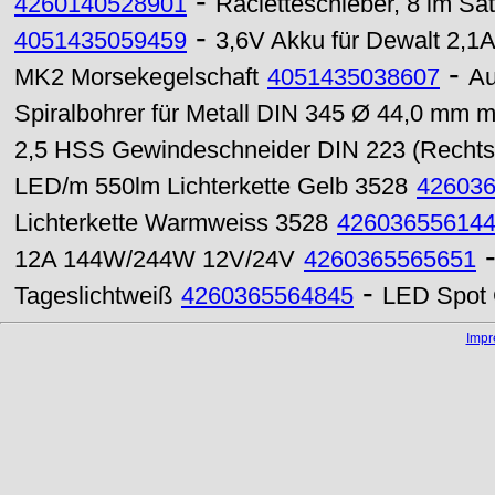
-
4260140528901
Racletteschieber, 8 im Sa
-
4051435059459
3,6V Akku für Dewalt 2,1
-
MK2 Morsekegelschaft
4051435038607
Au
Spiralbohrer für Metall DIN 345 Ø 44,0 mm 
2,5 HSS Gewindeschneider DIN 223 (Recht
LED/m 550lm Lichterkette Gelb 3528
42603
Lichterkette Warmweiss 3528
42603655614
12A 144W/244W 12V/24V
4260365565651
-
Tageslichtweiß
4260365564845
LED Spot 
Imp