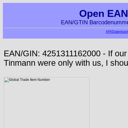
Open EAN
EAN/GTIN Barcodenummer
API/Datenbank
EAN/GIN: 4251311162000 - If our
Tinmann were only with us, I shou