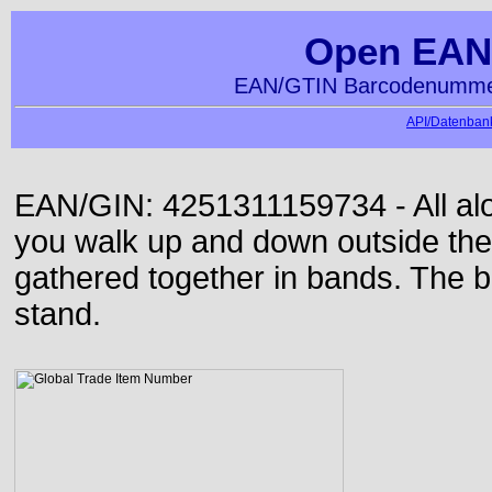
Open EAN
EAN/GTIN Barcodenummer
API/Datenbank
EAN/GIN: 4251311159734 - All alon
you walk up and down outside th
gathered together in bands. The b
stand.