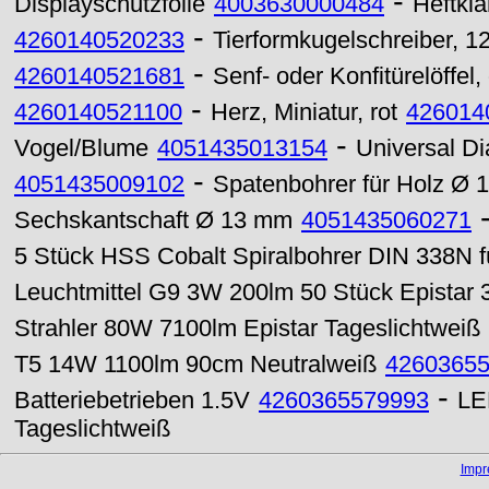
-
Displayschutzfolie
4003630000484
Heftkl
-
4260140520233
Tierformkugelschreiber, 12
-
4260140521681
Senf- oder Konfitürelöffel,
-
4260140521100
Herz, Miniatur, rot
426014
-
Vogel/Blume
4051435013154
Universal D
-
4051435009102
Spatenbohrer für Holz Ø
Sechskantschaft Ø 13 mm
4051435060271
5 Stück HSS Cobalt Spiralbohrer DIN 338N f
Leuchtmittel G9 3W 200lm 50 Stück Epista
Strahler 80W 7100lm Epistar Tageslichtweiß
T5 14W 1100lm 90cm Neutralweiß
4260365
-
Batteriebetrieben 1.5V
4260365579993
LE
Tageslichtweiß
Imp