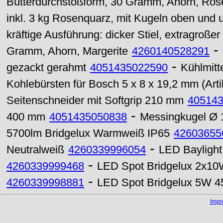
Butterdurchstoßform, 30 Gramm, Ahorn, Ros
inkl. 3 kg Rosenquarz, mit Kugeln oben und 
kräftige Ausführung: dicker Stiel, extragroßer
-
Gramm, Ahorn, Margerite
4260140528291
-
gezackt gerahmt
4051435022590
Kühlmitt
Kohlebürsten für Bosch 5 x 8 x 19,2 mm (Art
Seitenschneider mit Softgrip 210 mm
40514
-
400 mm
4051435050838
Messingkugel Ø 
5700lm Bridgelux Warmweiß IP65
42603655
-
Neutralweiß
4260339996054
LED Baylight
-
4260339999468
LED Spot Bridgelux 2x10
-
4260339998881
LED Spot Bridgelux 5W 4
Imp