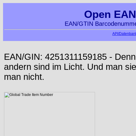
Open EAN
EAN/GTIN Barcodenummer
API/Datenbank
EAN/GIN: 4251311159185 - Denn d
andern sind im Licht. Und man sieh
man nicht.