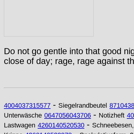
Do not go gentle into that good ni
close of day; rage, rage against th
-
4004037315577
Siegelrandbeutel
871043
-
Unterwäsche
0647056043706
Notizheft
40
-
Lastwagen
4260140520530
Schneebesen, 