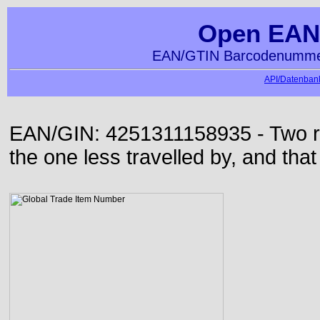
Open EAN
EAN/GTIN Barcodenummer
API/Datenbank
EAN/GIN: 4251311158935 - Two roa
the one less travelled by, and that