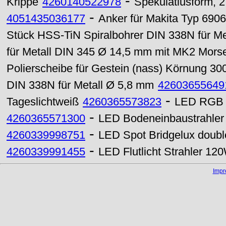
-
Krippe
4260140522978
Spekulatiusform, 2
-
4051435036177
Anker für Makita Typ 6906
Stück HSS-TiN Spiralbohrer DIN 338N für Me
für Metall DIN 345 Ø 14,5 mm mit MK2 Mors
Polierscheibe für Gestein (nass) Körnung 30
DIN 338N für Metall Ø 5,8 mm
42603655649
-
Tageslichtweiß
4260365573823
LED RGB F
-
4260365571300
LED Bodeneinbaustrahle
-
4260339998751
LED Spot Bridgelux dou
-
4260339991455
LED Flutlicht Strahler 12
Imp