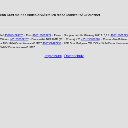
nn Kraft meines Amtes erklÃ¤re ich diese Mahlzeit fÃ¼r eröffnet.
-
-
arf
4388844099876
Mais
4260140523272
Einsatz (Pappbecher) für Bierkrug 20213: 0,2 L
426014052275
-
-
 200 mm
4051435027267
Drehmeißel DIN 263R (32 x 32 mm) K20
4051435056298
30 mm Vlies-Polierer
-
0lm 190x190x60mm Warmweiß IP67
4260339997754
LED Spot Bridgelux 5W 450lm 49,8x66mm Neutralwe
 95x95x55mm Warmweiß IP67
Impressum
|
Datenschutz