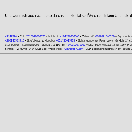
Und wenn ich auch wanderte durchs dunkle Tal so fÃ¼rchte ich kein Unglück, de
-
-
-
-
42143536
Cola
7610089006775
Milchreis
4194156606509
Zeitschrift
0098931096209
Aquarienbed
-
-
4260140523715
Stiefelknecht, klappbar
4051435015738
Schlangenbohrer Form Lewis für Holz 24 x
-
Steinbohrer mit zylindrischem Schaft 7 x 110 mm
4260365570365
LED Bodeneinbaustrahler 12W 84
-
Strahler 7W 500lm 140° COB Spot Warmweiss
4260365570259
LED Bodeneinbaustrahler 4W 280lm