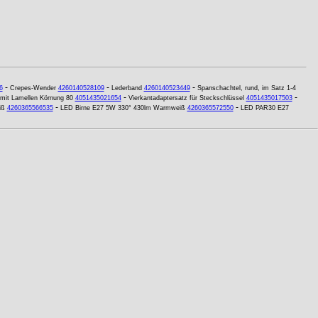
-
-
-
6
Crepes-Wender
4260140528109
Lederband
4260140523449
Spanschachtel, rund, im Satz 1-4
-
-
 mit Lamellen Körnung 80
4051435021654
Vierkantadaptersatz für Steckschlüssel
4051435017503
-
-
iß
4260365566535
LED Birne E27 5W 330° 430lm Warmweiß
4260365572550
LED PAR30 E27