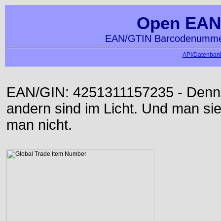
Open EAN
EAN/GTIN Barcodenummer
API/Datenbank
EAN/GIN: 4251311157235 - Denn d
andern sind im Licht. Und man sieh
man nicht.