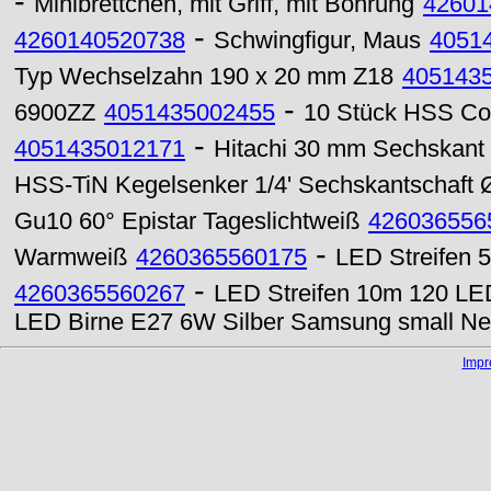
-
Minibrettchen, mit Griff, mit Bohrung
42601
-
4260140520738
Schwingfigur, Maus
4051
Typ Wechselzahn 190 x 20 mm Z18
405143
-
6900ZZ
4051435002455
10 Stück HSS Cob
-
4051435012171
Hitachi 30 mm Sechskant 
HSS-TiN Kegelsenker 1/4' Sechskantschaft
Gu10 60° Epistar Tageslichtweiß
426036556
-
Warmweiß
4260365560175
LED Streifen 
-
4260365560267
LED Streifen 10m 120 LED
LED Birne E27 6W Silber Samsung small Ne
Imp