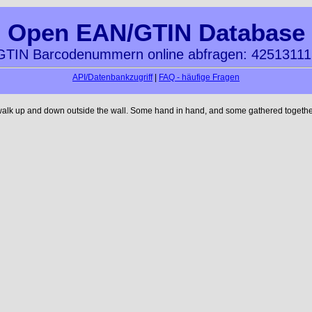
Open EAN/GTIN Database
TIN Barcodenummern online abfragen: 4251311
API/Datenbankzugriff
|
FAQ - häufige Fragen
walk up and down outside the wall. Some hand in hand, and some gathered together 