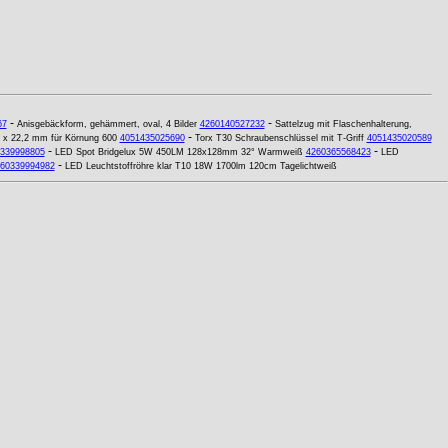
-
-
67
Anisgebäckform, gehämmert, oval, 4 Bilder
4260140527232
Sattelzug mit Flaschenhalterung,
-
5 x 22,2 mm für Körnung 600
4051435025690
Torx T30 Schraubenschlüssel mit T-Griff
4051435020589
-
-
339998805
LED Spot Bridgelux 5W 450LM 128x128mm 32° Warmweiß
4260365568423
LED
-
60339994982
LED Leuchtstoffröhre klar T10 18W 1700lm 120cm Tagelichtweiß