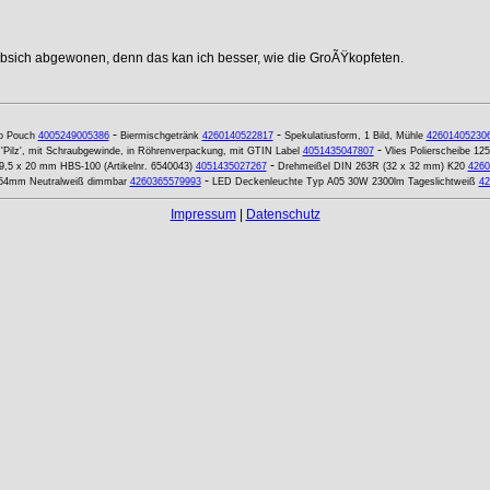
ebsich abgewonen, denn das kan ich besser, wie die GroÃŸkopfeten.
-
-
o Pouch
4005249005386
Biermischgetränk
4260140522817
Spekulatiusform, 1 Bild, Mühle
42601405230
-
Pilz', mit Schraubgewinde, in Röhrenverpackung, mit GTIN Label
4051435047807
Vlies Polierscheibe 12
-
9,5 x 20 mm HBS-100 (Artikelnr. 6540043)
4051435027267
Drehmeißel DIN 263R (32 x 32 mm) K20
4260
-
x54mm Neutralweiß dimmbar
4260365579993
LED Deckenleuchte Typ A05 30W 2300lm Tageslichtweiß
42
Impressum
|
Datenschutz