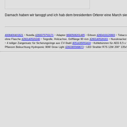
Darnach haben wir taroggt und ich hab dem bresidenten Orterer eine March si
-
-
-
-
4008400401621
Nutella
4260075753171
Adapter
8690508201485
Erbsen
4260419120683
Tobacc
-
-
ohne Flasche
4260140520240
Teigrolle, Holzachse, Grifflänge 90 mm
4260140528161
Nussknacker '
-
-
4 teiliger Zangensatz für Sicherungsringe aus CV-Stahl
4051435053419
Kohlebürsten für AEG 6,5 x 
-
Pflanzen Beleuchtung Hydroponic 90W Grow Light
4260365569673
LED Strahler R7S 12W 200° 135