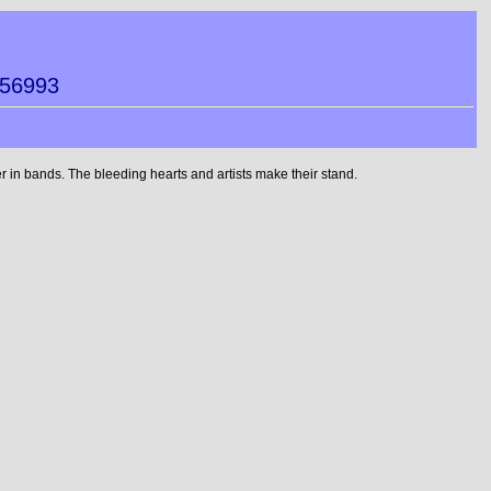
156993
in bands. The bleeding hearts and artists make their stand.