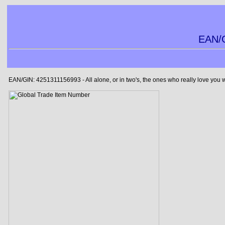
EAN/G
EAN/GIN: 4251311156993 - All alone, or in two's, the ones who really love you 