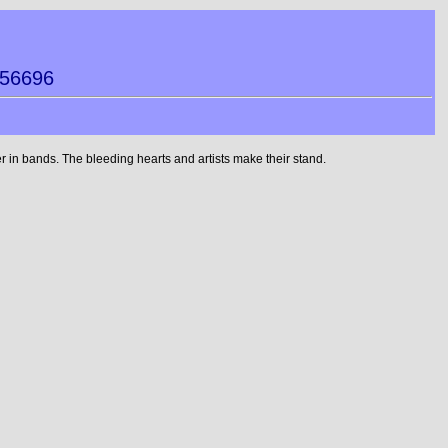
156696
in bands. The bleeding hearts and artists make their stand.