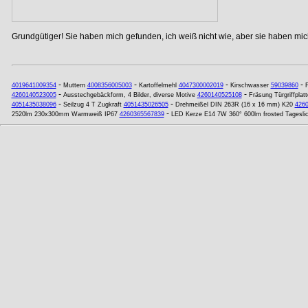
Grundgütiger! Sie haben mich gefunden, ich weiß nicht wie, aber sie haben mich
-
-
-
-
4019641009354
Muttern
4008356005003
Kartoffelmehl
4047300002019
Kirschwasser
59039860
F
-
-
4260140523005
Ausstechgebäckform, 4 Bilder, diverse Motive
4260140525108
Fräsung Türgriffplatt
-
-
4051435038096
Seilzug 4 T Zugkraft
4051435026505
Drehmeißel DIN 263R (16 x 16 mm) K20
426
-
2520lm 230x300mm Warmweiß IP67
4260365567839
LED Kerze E14 7W 360° 600lm frosted Tagesli