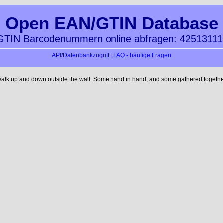
Open EAN/GTIN Database
TIN Barcodenummern online abfragen: 4251311
API/Datenbankzugriff
|
FAQ - häufige Fragen
walk up and down outside the wall. Some hand in hand, and some gathered together 