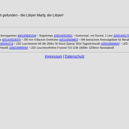
 gefunden - die Libyer Marty, die Libyer!
-
-
ilterzigaretten
4061458061544
Stapelchips
4260140523821
Gurkentopf, mit Deckel, 1 Liter
4260140527
-
-
e
4051435028370
250 mm 4-Backen Drehfutter
4051435008853
HM bestücktes Kreissägeblatt für Meta
-
-
0365563718
LED Leuchtmittel G9 3W 200lm 50 Stück Epistar 3014 Tageslichtweiß
4260339994067
LED 
-
chtweiß
4260339995064
LED Leuchtstoffröhre Frosted T10 21W 1600lm 1200mm Neutralweiß
Impressum
|
Datenschutz