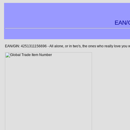
EAN/G
EAN/GIN: 4251311156696 - All alone, or in two's, the ones who really love you 