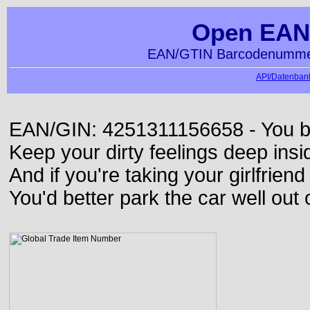
Open EAN
EAN/GTIN Barcodenummer
API/Datenbank
EAN/GIN: 4251311156658 - You bett
Keep your dirty feelings deep insi
And if you're taking your girlfriend
You'd better park the car well out 