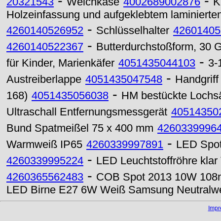
-
-
20321543
Weichkäse
4002689002876
K
Holzeinfassung und aufgeklebtem laminierten
-
4260140526952
Schlüsselhalter
42601405
-
4260140522367
Butterdurchstoßform, 30
-
für Kinder, Marienkäfer
4051435044103
3-
-
Austreiberlappe
4051435047548
Handgriff
-
168)
4051435056038
HM bestückte Lochsäg
Ultraschall Entfernungsmessgerät
40514350
Bund Spatmeißel 75 x 400 mm
4260339996
-
Warmweiß IP65
4260339997891
LED Spo
-
4260339995224
LED Leuchtstoffröhre kla
-
4260365562483
COB Spot 2013 10W 108
LED Birne E27 6W Weiß Samsung Neutralw
Imp