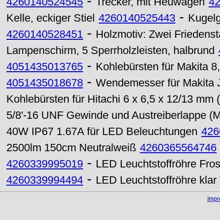
-
4260140524545
Trecker, mit Heuwagen
4
-
Kelle, eckiger Stiel
4260140525443
Kugelg
-
4260140528451
Holzmotiv: Zwei Friedens
Lampenschirm, 5 Sperrholzleisten, halbrund
-
4051435013765
Kohlebürsten für Makita 8
-
4051435018678
Wendemesser für Makita J
Kohlebürsten für Hitachi 6 x 6,5 x 12/13 mm (
5/8'-16 UNF Gewinde und Austreiberlappe (
40W IP67 1.67A für LED Beleuchtungen
426
2500lm 150cm Neutralweiß
4260365564746
-
4260339995019
LED Leuchtstoffröhre Fr
-
4260339994494
LED Leuchtstoffröhre kla
Imp