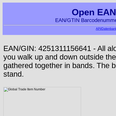
Open EAN
EAN/GTIN Barcodenummer
API/Datenbank
EAN/GIN: 4251311156641 - All alon
you walk up and down outside th
gathered together in bands. The b
stand.