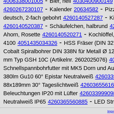
-
4006338001005
Bier, hell
4030400900149
-
-
4260267230107
Kalender
20634582
Piz
-
deutsch, 2-fach gebohrt
4260140527287
K
-
4260140520387
Schäufelchen, halbrund
4
-
Ahorn, Rosette
4260140520271
Kochlöffel
-
4100
4051435034326
HSS Fräser (DIN 32
Cobalt Spiralbohrer DIN 338N für Metall Ø 
mm Typ GSH 10C (Artikelnr. 2602025076)
4
Schnellspannbohrfutter mit MK5 Dorn und Au
380lm Gu10 60° Epistar Neutralweiß
426033
88x189mm 30° Tageslichtweiß
42603655616
Beleuchtungen IP20 mit Lüfter
42603399909
-
Neutralweiß IP65
4260365560885
LED Str
Imp