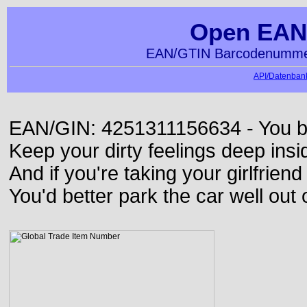
Open EAN
EAN/GTIN Barcodenummer
API/Datenbank
EAN/GIN: 4251311156634 - You bett
Keep your dirty feelings deep insi
And if you're taking your girlfriend
You'd better park the car well out 