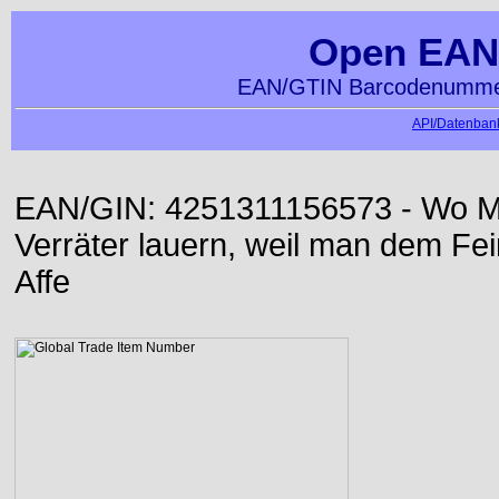
Open EAN
EAN/GTIN Barcodenummer
API/Datenbank
EAN/GIN: 4251311156573 - Wo Me
Verräter lauern, weil man dem Fei
Affe