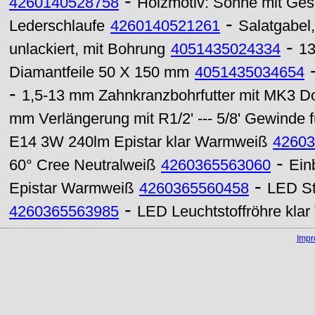
-
4260140528758
Holzmotiv: Sonne mit Ges
-
Lederschlaufe
4260140521261
Salatgabel,
-
unlackiert, mit Bohrung
4051435024334
13
Diamantfeile 50 X 150 mm
4051435034654
-
1,5-13 mm Zahnkranzbohrfutter mit MK3 
mm Verlängerung mit R1/2' --- 5/8' Gewinde
E14 3W 240lm Epistar klar Warmweiß
42603
-
60° Cree Neutralweiß
4260365563060
Ein
-
Epistar Warmweiß
4260365560458
LED St
-
4260365563985
LED Leuchtstoffröhre kla
Imp