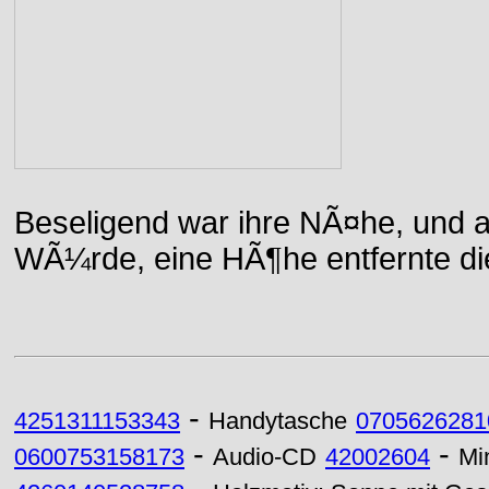
Beseligend war ihre NÃ¤he, und a
WÃ¼rde, eine HÃ¶he entfernte die 
-
4251311153343
Handytasche
0705626281
-
-
0600753158173
Audio-CD
42002604
Mi